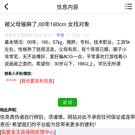
信息内容
被父母催麻了,00年160cm 女找对象
临夏金玉良缘网 2026.08.09
举报
浏览：301
基本情况：00年，160，57㎏，微胖，专科，技术职业，工资5k
左右，性格熟了就很活泼，父母有房，有个哥哥已婚，圈子小
非常宅，无不良嗜好，爱好偏ACG一点，平常喜欢打游戏看小
说画画之类的，希望你：30岁以下，168以上，学历无所谓
联系人手机/微信：
[
我也要发布信息
]
****
特此声明：
信息真伪请自行辨别，须谨慎，网站对此不承担任何保证或连带
责任! 希望我们的平台能为您带来更多的便利！
[
临夏金玉良缘网反馈中心
]